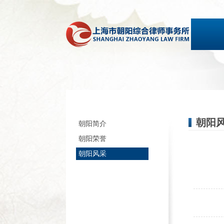
朝阳
朝阳简介
朝阳荣誉
朝阳风采