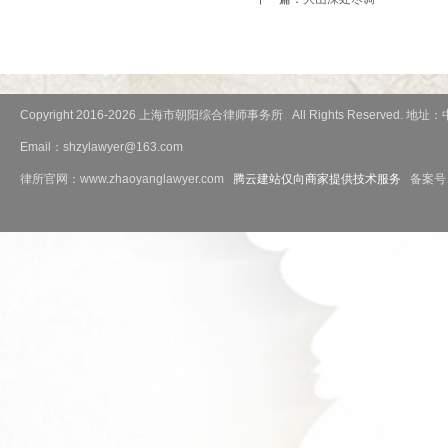
Copyright 2016-
2026 上海市朝阳综合律师事务所 All Rights Reserved
Email：shzylawyer@163.com
律所官网：www.zhaoyanglawyer.com
腾云建站仅向商家提供技术服务
备案号