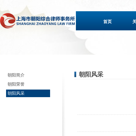
首页
朝阳风采
朝阳简介
朝阳荣誉
朝阳风采